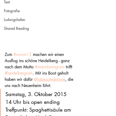
Text
Fotografie
Ludwigshafen
Shared Reading
Zum 
#wwim12
 machen wir einen 
Ausflug ins schöne Heidelberg - ganz 
nach dem Motto 
#mannheimgram
 trifft 
#heidelbergram
. Mit ins Boot geholt 
haben wir dafür 
@labeautedelavie
, die 
uns nach Neuenheim führt.
Samstag, 3. Oktober 2015
14 Uhr bis open ending
Treffpunkt: Spaghettisäule am 