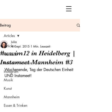
Beitrag
Articles
Julia
Articles
4. Sept. 2015
1 Min. Lesezeit
#wwim12 in Heidelberg |
Multikulti
Instameet Mannheim #3
Podiumsdiskussion
Wochenende, Tag der Deutschen Einheit 
Instagram
UND Instameet!
Musik
Kunst
Mannheim
Essen & Trinken